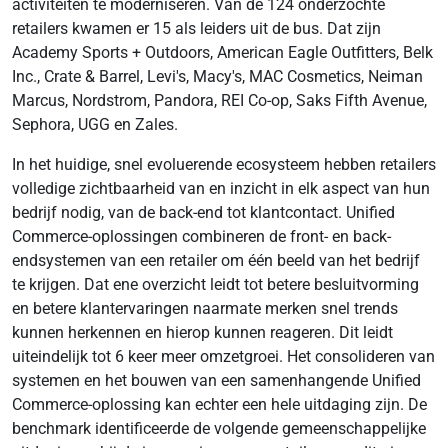
activiteiten te moderniseren. Van de 124 onderzochte
retailers kwamen er 15 als leiders uit de bus. Dat zijn
Academy Sports + Outdoors, American Eagle Outfitters, Belk
Inc., Crate & Barrel, Levi's, Macy's, MAC Cosmetics, Neiman
Marcus, Nordstrom, Pandora, REI Co-op, Saks Fifth Avenue,
Sephora, UGG en Zales.
In het huidige, snel evoluerende ecosysteem hebben retailers
volledige zichtbaarheid van en inzicht in elk aspect van hun
bedrijf nodig, van de back-end tot klantcontact. Unified
Commerce-oplossingen combineren de front- en back-
endsystemen van een retailer om één beeld van het bedrijf
te krijgen. Dat ene overzicht leidt tot betere besluitvorming
en betere klantervaringen naarmate merken snel trends
kunnen herkennen en hierop kunnen reageren. Dit leidt
uiteindelijk tot 6 keer meer omzetgroei. Het consolideren van
systemen en het bouwen van een samenhangende Unified
Commerce-oplossing kan echter een hele uitdaging zijn. De
benchmark identificeerde de volgende gemeenschappelijke