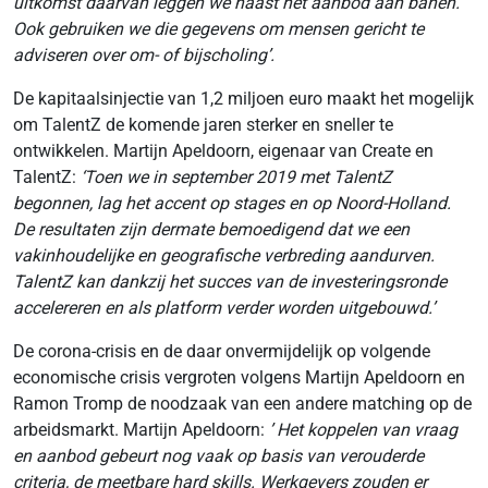
uitkomst daarvan leggen we naast het aanbod aan banen.
Ook gebruiken we die gegevens om mensen gericht te
adviseren over om- of bijscholing’.
De kapitaalsinjectie van 1,2 miljoen euro maakt het mogelijk
om TalentZ de komende jaren sterker en sneller te
ontwikkelen. Martijn Apeldoorn, eigenaar van Create en
TalentZ:
‘Toen we in september 2019 met TalentZ
begonnen, lag het accent op stages en op Noord-Holland.
De resultaten zijn dermate bemoedigend dat we een
vakinhoudelijke en geografische verbreding aandurven.
TalentZ kan dankzij het succes van de investeringsronde
accelereren en als platform verder worden uitgebouwd.’
De corona-crisis en de daar onvermijdelijk op volgende
economische crisis vergroten volgens Martijn Apeldoorn en
Ramon Tromp de noodzaak van een andere matching op de
arbeidsmarkt. Martijn Apeldoorn:
’ Het koppelen van vraag
en aanbod gebeurt nog vaak op basis van verouderde
criteria, de meetbare hard skills. Werkgevers zouden er