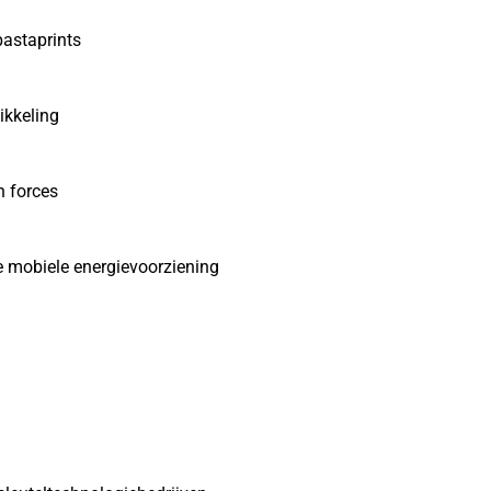
pastaprints
ikkeling
 forces
je mobiele energievoorziening