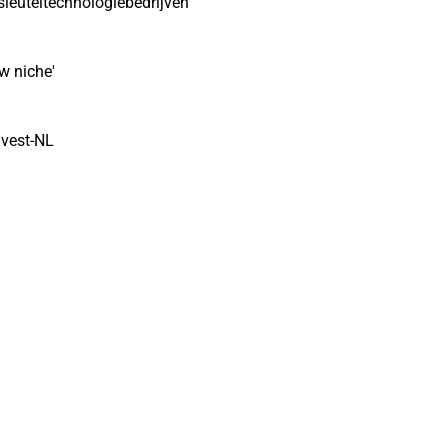
sleuteltechnologiebedrijven
w niche'
nvest-NL