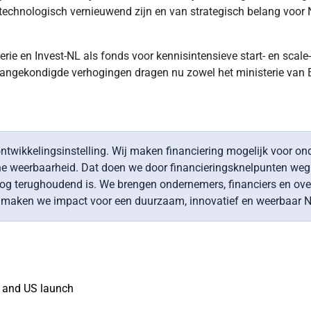
e technologisch vernieuwend zijn en van strategisch belang voo
e en Invest-NL als fonds voor kennisintensieve start- en scale-
aangekondigde verhogingen dragen nu zowel het ministerie van EZ
n ontwikkelingsinstelling. Wij maken financiering mogelijk voor 
e weerbaarheid. Dat doen we door financieringsknelpunten weg t
kt nog terughoudend is. We brengen ondernemers, financiers en o
o maken we impact voor een duurzaam, innovatief en weerbaar Ned
l and US launch