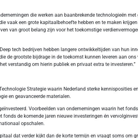
ondernemingen die werken aan baanbrekende technologieën met 
die vaak een grote kapitaalbehoefte hebben en te maken krijgen m
drijven van groot belang zijn voor het toekomstige verdienvermoge
eep tech bedrijven hebben langere ontwikkeltijden van hun innov
jven die de grootste bijdrage in de toekomst kunnen leveren aan 
t verstandig om hierin publiek en privaat extra te investeren.”
Technologie Strategie waarin Nederland sterke kennisposities e
ogie en geavanceerde materialen.
geïnvesteerd. Voorbeelden van ondernemingen waarin het fonds 
 fonds de komende jaren nieuwe investeringen én vervolginveste
rnationaal opschalen.
taal dat verder kijkt dan de korte termijn en vraagt soms om gr