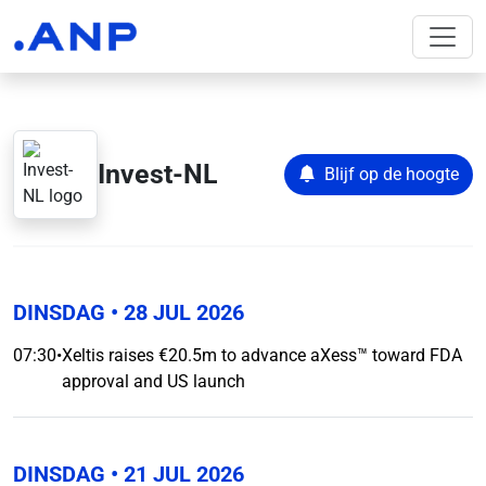
Invest-NL
Blijf op de hoogte
DINSDAG
• 28 JUL 2026
07:30
•
Xeltis raises €20.5m to advance aXess™ toward FDA
approval and US launch
DINSDAG
• 21 JUL 2026