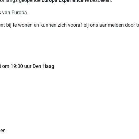
e onlangs geopende
Europa Experience
te bezoeken.
s van Europa.
t bij te wonen en kunnen zich vooraf bij ons aanmelden door 
li om 19:00 uur Den Haag
gen