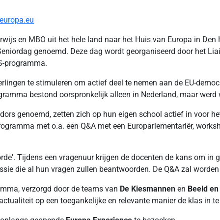
europa.eu
rwijs en MBO uit het hele land naar het Huis van Europa in Den 
niordag genoemd. Deze dag wordt georganiseerd door het Liai
PAS-programma.
ingen te stimuleren om actief deel te nemen aan de EU-democrat
ramma bestond oorspronkelijk alleen in Nederland, maar werd w
dors genoemd, zetten zich op hun eigen school actief in voor 
rogramma met o.a. een Q&A met een Europarlementariër, worksh
dorde'. Tijdens een vragenuur krijgen de docenten de kans om in
issie die al hun vragen zullen beantwoorden. De Q&A zal worden
ramma, verzorgd door de teams van
De Kiesmannen
en
Beeld en
tualiteit op een toegankelijke en relevante manier de klas in te