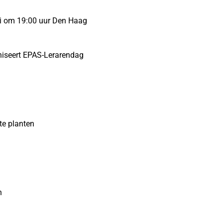
li om 19:00 uur Den Haag
niseert EPAS-Lerarendag
te planten
n