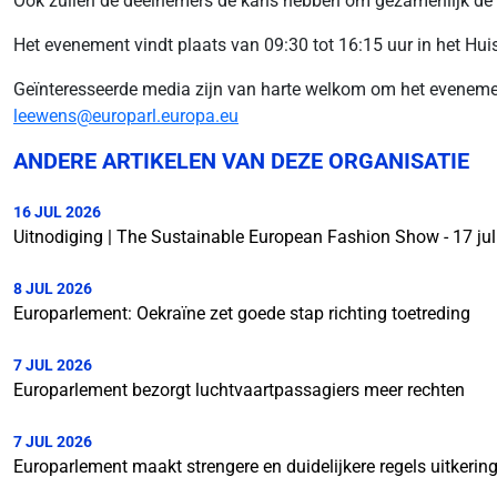
Ook zullen de deelnemers de kans hebben om gezamenlijk d
Het evenement vindt plaats van 09:30 tot 16:15 uur in het Hui
Geïnteresseerde media zijn van harte welkom om het evenemen
leewens@europarl.europa.eu
ANDERE ARTIKELEN VAN DEZE ORGANISATIE
16 JUL 2026
Uitnodiging | The Sustainable European Fashion Show - 17 ju
8 JUL 2026
Europarlement: Oekraïne zet goede stap richting toetreding
7 JUL 2026
Europarlement bezorgt luchtvaartpassagiers meer rechten
7 JUL 2026
Europarlement maakt strengere en duidelijkere regels uitkerin