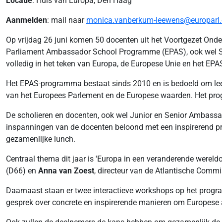
Locatie
: Huis van Europa, Den Haag
Aanmelden
: mail naar
monica.vanberkum-leewens@europarl.
Op vrijdag 26 juni komen 50 docenten uit het Voortgezet Onde
Parliament Ambassador School Programme (EPAS), ook wel Se
volledig in het teken van Europa, de Europese Unie en het E
Het EPAS-programma bestaat sinds 2010 en is bedoeld om leerl
van het Europees Parlement en de Europese waarden. Het prog
De scholieren en docenten, ook wel Junior en Senior Ambassa
inspanningen van de docenten beloond met een inspirerend p
gezamenlijke lunch.
Centraal thema dit jaar is 'Europa in een veranderende werel
(D66) en
Anna van Zoest
, directeur van de Atlantische Comm
Daarnaast staan er twee interactieve workshops op het prog
gesprek over concrete en inspirerende manieren om Europese ac