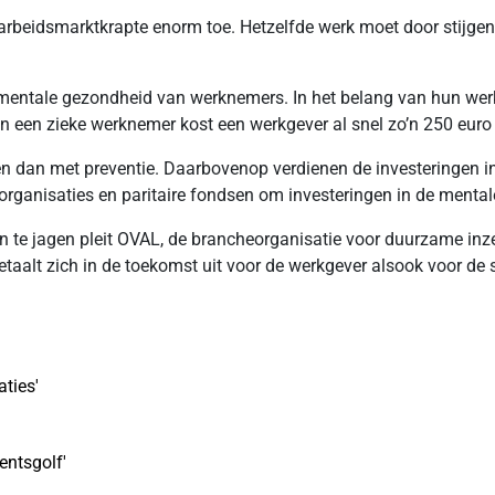
 arbeidsmarktkrapte enorm toe. Hetzelfde werk moet door stijge
 mentale gezondheid van werknemers. In het belang van hun werk
van een zieke werknemer kost een werkgever al snel zo’n 250 eur
 dan met preventie. Daarbovenop verdienen de investeringen in 
eorganisaties en paritaire fondsen om investeringen in de mentale
 te jagen pleit OVAL, de brancheorganisatie voor duurzame inzet
e betaalt zich in de toekomst uit voor de werkgever alsook voor d
ties'
entsgolf'