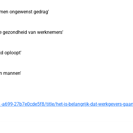
komen ongewenst gedrag'
ale gezondheid van werknemers'
d oploopt'
an mannen'
-a699-27b7e0cde5f8/title/het-is-belangrijk-dat-werkgevers-gaa