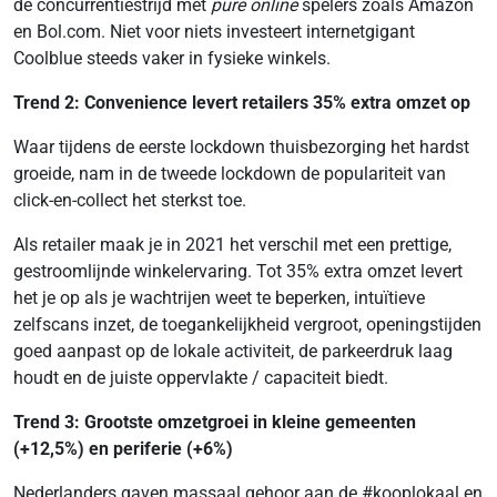
de concurrentiestrijd met
pure online
spelers zoals Amazon
en Bol.com. Niet voor niets investeert internetgigant
Coolblue steeds vaker in fysieke winkels.
Trend 2: Convenience levert retailers 35% extra omzet op
Waar tijdens de eerste lockdown thuisbezorging het hardst
groeide, nam in de tweede lockdown de populariteit van
click-en-collect het sterkst toe.
Als retailer maak je in 2021 het verschil met een prettige,
gestroomlijnde winkelervaring. Tot 35% extra omzet levert
het je op als je wachtrijen weet te beperken, intuïtieve
zelfscans inzet, de toegankelijkheid vergroot, openingstijden
goed aanpast op de lokale activiteit, de parkeerdruk laag
houdt en de juiste oppervlakte / capaciteit biedt.
Trend 3: Grootste omzetgroei in kleine gemeenten
(+12,5%) en periferie (+6%)
Nederlanders gaven massaal gehoor aan de #kooplokaal en