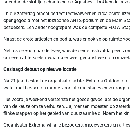
later dan de slottijd gehanteerd op Aquabest - trokken de bezo
En die zaterdag bracht perfect festivalweer en circa achtduize
opengegooid met het Ibiziaanse ANTS-podium en de Main Stage
bezoekers. Een ander hoogtepunt was de complete FLOW Stage, 
Naast de grote artiesten en podia, was er ook volop ruimte voo
Net als de voorgaande twee, was de derde festivaldag een zon
om even af te koelen, waarna er weer gedanst werd op muziek
Geslaagd debuut op nieuwe locatie
Na 21 jaar besloot de organisatie achter Extrema Outdoor om v
water met bossen en ruimte voor intieme stages en verborgen 
Het voorbije weekend versterkte het goede gevoel dat de organi
van de keuze om te verhuizen. Ja, mensen moesten op zaterda
flinke stappen op het gebied van duurzaamheid. Noem het kinde
Organisator Extrema wil alle bezoekers, medewerkers en arti