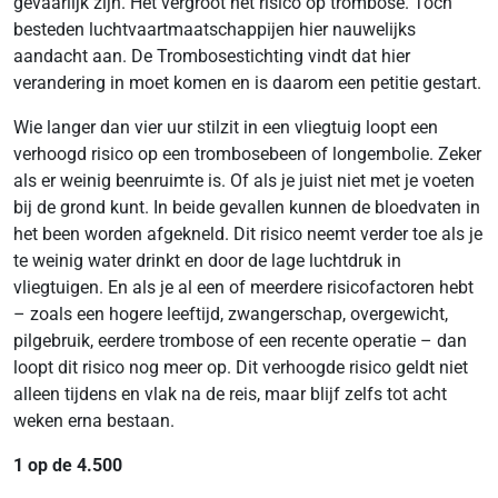
gevaarlijk zijn. Het vergroot het risico op trombose. Toch
besteden luchtvaartmaatschappijen hier nauwelijks
aandacht aan. De Trombosestichting vindt dat hier
verandering in moet komen en is daarom een petitie gestart.
Wie langer dan vier uur stilzit in een vliegtuig loopt een
verhoogd risico op een trombosebeen of longembolie. Zeker
als er weinig beenruimte is. Of als je juist niet met je voeten
bij de grond kunt. In beide gevallen kunnen de bloedvaten in
het been worden afgekneld. Dit risico neemt verder toe als je
te weinig water drinkt en door de lage luchtdruk in
vliegtuigen. En als je al een of meerdere risicofactoren hebt
– zoals een hogere leeftijd, zwangerschap, overgewicht,
pilgebruik, eerdere trombose of een recente operatie – dan
loopt dit risico nog meer op. Dit verhoogde risico geldt niet
alleen tijdens en vlak na de reis, maar blijf zelfs tot acht
weken erna bestaan.
1 op de 4.500