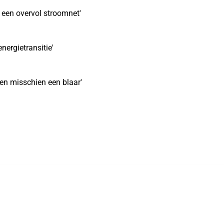
r een overvol stroomnet'
energietransitie'
s en misschien een blaar'