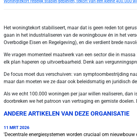
Woningtekort redelijk stabiel gebleven, tekort van een kleine 400.000 
Het woningtekort stabiliseert, maar dat is geen reden tot gerus
gaan in het industrialiseren van de woningbouw én in het ver
Overbodige Eisen en Regelgeving), en die verdient brede navol
We vragen momenteel maatwerk van een sector die in massa zo
elk plan haperen op uitvoerbaarheid. Denk aan vergunningspro
De focus moet dus verschuiven: van symptoombestrijding naa
maar dan moeten we ze daar ook beleidsmatig en juridisch de
Als we echt 100.000 woningen per jaar willen realiseren, dan i
doorbreken we het patroon van vertraging en gemiste doelen. De
ANDERE ARTIKELEN VAN DEZE ORGANISATIE
11 MRT 2026
'Decentrale energiesystemen worden cruciaal om nieuwbouw d