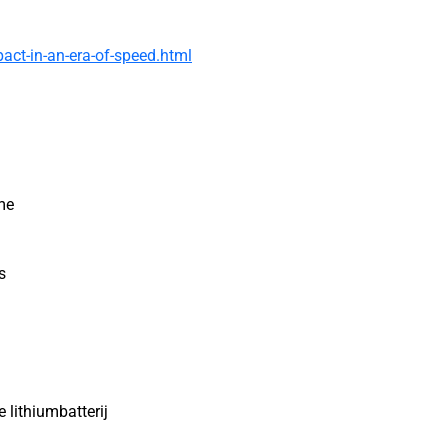
act-in-an-era-of-speed.html
me
s
 lithiumbatterij