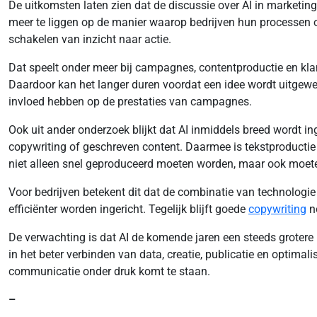
De uitkomsten laten zien dat de discussie over AI in marketin
meer te liggen op de manier waarop bedrijven hun processen o
schakelen van inzicht naar actie.
Dat speelt onder meer bij campagnes, contentproductie en k
Daardoor kan het langer duren voordat een idee wordt uitgewer
invloed hebben op de prestaties van campagnes.
Ook uit ander onderzoek blijkt dat AI inmiddels breed wordt i
copywriting of geschreven content. Daarmee is tekstproductie e
niet alleen snel geproduceerd moeten worden, maar ook moeten
Voor bedrijven betekent dit dat de combinatie van technologie 
efficiënter worden ingericht. Tegelijk blijft goede
copywriting
no
De verwachting is dat AI de komende jaren een steeds grotere ro
in het beter verbinden van data, creatie, publicatie en optimal
communicatie onder druk komt te staan.
–