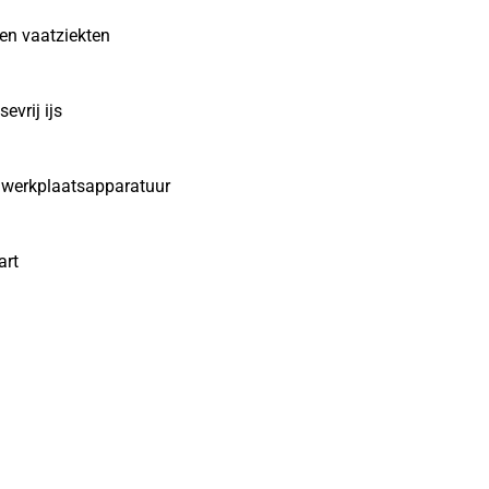
en vaatziekten
evrij ijs
e werkplaatsapparatuur
art