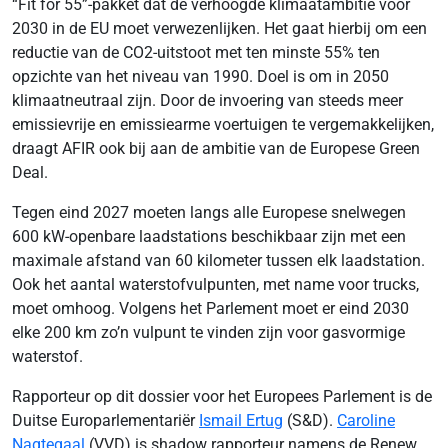
“Fit for 55”-pakket dat de verhoogde klimaatambitie voor
2030 in de EU moet verwezenlijken. Het gaat hierbij om een
reductie van de CO2-uitstoot met ten minste 55% ten
opzichte van het niveau van 1990. Doel is om in 2050
klimaatneutraal zijn. Door de invoering van steeds meer
emissievrije en emissiearme voertuigen te vergemakkelijken,
draagt AFIR ook bij aan de ambitie van de Europese Green
Deal.
Tegen eind 2027 moeten langs alle Europese snelwegen
600 kW-openbare laadstations beschikbaar zijn met een
maximale afstand van 60 kilometer tussen elk laadstation.
Ook het aantal waterstofvulpunten, met name voor trucks,
moet omhoog. Volgens het Parlement moet er eind 2030
elke 200 km zo’n vulpunt te vinden zijn voor gasvormige
waterstof.
Rapporteur op dit dossier voor het Europees Parlement is de
Duitse Europarlementariër
Ismail Ertug
(S&D).
Caroline
Nagtegaal
(VVD) is shadow rapporteur namens de Renew