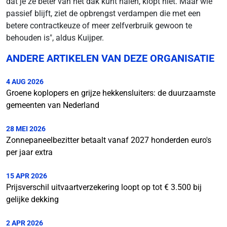
dat je ze beter van het dak kunt halen, klopt niet. Maar wie
passief blijft, ziet de opbrengst verdampen die met een
betere contractkeuze of meer zelfverbruik gewoon te
behouden is", aldus Kuijper.
ANDERE ARTIKELEN VAN DEZE ORGANISATIE
4 AUG 2026
Groene koplopers en grijze hekkensluiters: de duurzaamste
gemeenten van Nederland
28 MEI 2026
Zonnepaneelbezitter betaalt vanaf 2027 honderden euro's
per jaar extra
15 APR 2026
Prijsverschil uitvaartverzekering loopt op tot € 3.500 bij
gelijke dekking
2 APR 2026