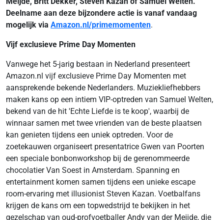
Meijde, Britt Dekker, Steven Kazan of Samuel Welten.
Deelname aan deze bijzondere actie is vanaf vandaag
mogelijk via
Amazon.nl/primemomenten
.
Vijf exclusieve Prime Day Momenten
Vanwege het 5-jarig bestaan in Nederland presenteert
Amazon.nl vijf exclusieve Prime Day Momenten met
aansprekende bekende Nederlanders. Muziekliefhebbers
maken kans op een intiem VIP-optreden van Samuel Welten,
bekend van de hit 'Echte Liefde is te koop', waarbij de
winnaar samen met twee vrienden van de beste plaatsen
kan genieten tijdens een uniek optreden. Voor de
zoetekauwen organiseert presentatrice Gwen van Poorten
een speciale bonbonworkshop bij de gerenommeerde
chocolatier Van Soest in Amsterdam. Spanning en
entertainment komen samen tijdens een unieke escape
room-ervaring met illusionist Steven Kazan. Voetbalfans
krijgen de kans om een topwedstrijd te bekijken in het
gezelschap van oud-profvoetballer Andy van der Meijde, die