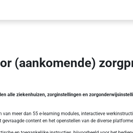
oor (aankomende) zorgp
en alle ziekenhuizen, zorginstellingen en zorgonderwijsinstell
n van meer dan 55 e-learning modules, interactieve werkinstructi
t gevraagde content en het openstellen van de diverse platforme
tische en toegankelijke instructies, bijvoorbeeld voor het bed