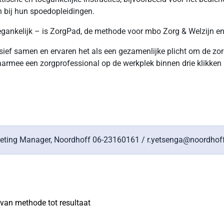
 in bij hun spoedopleidingen.
oegankelijk – is ZorgPad, de methode voor mbo Zorg & Welzijn e
nsief samen en ervaren het als een gezamenlijke plicht om de zo
mee een zorgprofessional op de werkplek binnen drie klikken bij 
keting Manager, Noordhoff 06-23160161 / r.yetsenga@noordhoff
l van methode tot resultaat