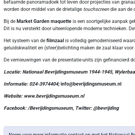
befaamde panoramadoek tot leven door projecties van granaat
worden door middel van de drietalige
touchscreen
die aan de o
Bij de
Market Garden
maquette
is een soortgelijke aanpak g
Dit is nu versterkt door uiteenlopende moderne technieken. Deta
Het systeem van de
filmzaal
is volledig gemoderniseerd waardo
geluidskwaliteit en (sfeer)belichting maken de zaal klaar vo
De vernieuwingen van de presentatie-units zijn gefinancierd d
Locatie: Nationaal Bevrijdingsmuseum 1944-1945, Wylerba
Informatie: 024-3974404;
info@bevrijdingsmuseum.nl
Website:
www.bevrijdingsmuseum.nl
Facebook: /Bevrijdingsmuseum, Twitter: @bevrijding
Neem voor meer informatie contact op met het Nationaal 