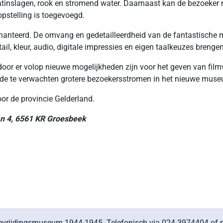
inslagen, rook en stromend water. Daarnaast kan de bezoeker me
pstelling is toegevoegd.
ehanteerd. De omvang en gedetailleerdheid van de fantastische 
il, kleur, audio, digitale impressies en eigen taalkeuzes brengen
or er volop nieuwe mogelijkheden zijn voor het geven van filmvo
or de te verwachten grotere bezoekersstromen in het nieuwe mus
oor de provincie Gelderland.
an 4, 6561 KR Groesbeek
Bevrijdingsmuseum 1944-1945. Telefonisch via 024-3974404 of 