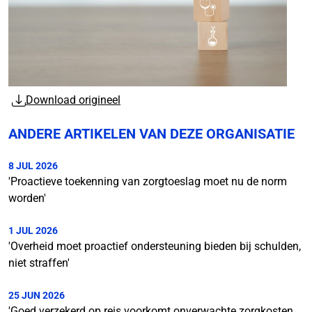
Download origineel
ANDERE ARTIKELEN VAN DEZE ORGANISATIE
8 JUL 2026
'Proactieve toekenning van zorgtoeslag moet nu de norm
worden'
1 JUL 2026
'Overheid moet proactief ondersteuning bieden bij schulden,
niet straffen'
25 JUN 2026
'Goed verzekerd op reis voorkomt onverwachte zorgkosten