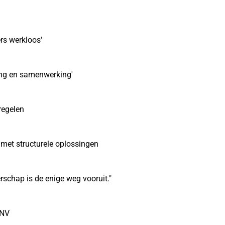
rs werkloos'
ing en samenwerking'
regelen
met structurele oplossingen
schap is de enige weg vooruit."
FNV