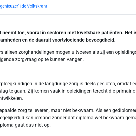
enieuzer' | de Volkskrant
 neemt toe, vooral in sectoren met kwetsbare patiënten. Het is 
amheden en de daaruit voortvloeiende bevoegdheid.
ers alleen zorghandelingen mogen uitvoeren als zij een opleiding
ijgende zorgvraag op te kunnen vangen.
rpleegkundigen in de langdurige zorg is deels gesloten, omdat 
slag te gaan. Zij komen vaak in opleidingen terecht die primair o
ntwikkelen.
alde zorg te leveren, maar niet bekwaam. Als een gediplomeerd
lijkertijd kan iemand zonder dat diploma wél bekwaam gemaakt 
ploma gaat dus niet op.