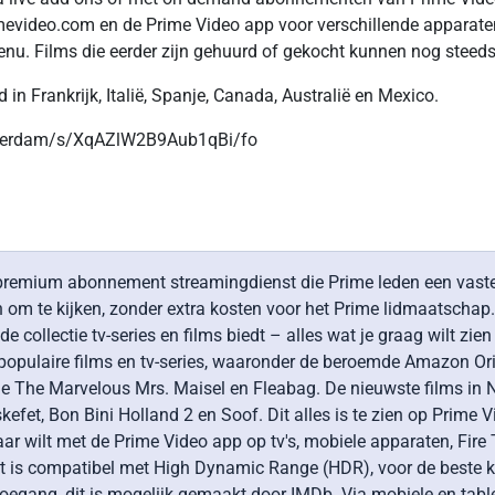
imevideo.com en de Prime Video app voor verschillende apparaten.
menu. Films die eerder zijn gehuurd of gekocht kunnen nog steeds
in Frankrijk, Italië, Spanje, Canada, Australië en Mexico.
amsterdam/s/XqAZlW2B9Aub1qBi/fo
emium abonnement streamingdienst die Prime leden een vaste col
n om te kijken, zonder extra kosten voor het Prime lidmaatscha
collectie tv-series en films biedt – alles wat je graag wilt zie
populaire films en tv-series, waaronder de beroemde Amazon Ori
 The Marvelous Mrs. Maisel en Fleabag. De nieuwste films in N
kefet, Bon Bini Holland 2 en Soof. Dit alles is te zien op Prime V
aar wilt met de Prime Video app op tv's, mobiele apparaten, Fir
nt is compatibel met High Dynamic Range (HDR), voor de beste ki
oegang, dit is mogelijk gemaakt door IMDb. Via mobiele en table