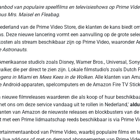
anbod van populaire speelfilms en televisieshows op Prime Video
us Mrs. Maisel en Fleabag.
erland van de Prime Video Store, die klanten de kans biedt om 
ans. Deze nieuwe lancering vormt een aanvulling op de grote sele
osten als stream beschikbaar zijn op Prime Video, waaronder Am
 Astronauts
.
Amerikaanse studio's zoals Disney, Warner Bros., Universal, Sony
alker
,
die per direct te zien zijn. Lokale filmstudio’s zoals Dut
ngens in Miami
en
Mees Kees in de Wolken
. Alle klanten van Am
e Android-apparaten, spelcomputers en de Amazon Fire TV Stick
nieuwe filmreleases waarderen die als koop of huur beschikbaar 
et ons om deze service vandaag uit te rollen in Nederland,'
aldu
klanten van Amazon de nieuwste releases en blockbusters van de
t met een Prime lidmaatschap reeds beschikbaar is via Prime Vi
tertainmentaanbod van Prime Video, waarbij populaire films en t
ia live add-ons of met on demand abonnementen van Prime Vide