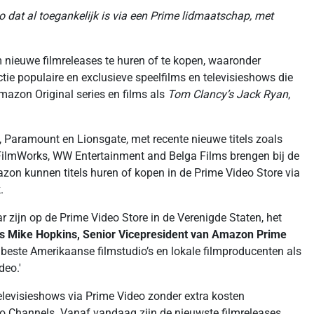
 dat al toegankelijk is via een Prime lidmaatschap, met
nieuwe filmreleases te huren of te kopen, waaronder
ctie populaire en exclusieve speelfilms en televisieshows die
azon Original series en films als
Tom Clancy’s Jack Ryan
,
, Paramount en Lionsgate, met recente nieuwe titels zoals
ch FilmWorks, WW Entertainment and Belga Films brengen bij de
azon kunnen titels huren of kopen in de Prime Video Store via
.
zijn op de Prime Video Store in de Verenigde Staten, het
s Mike Hopkins, Senior Vicepresident van Amazon Prime
 beste Amerikaanse filmstudio’s en lokale filmproducenten als
deo.'
elevisieshows via Prime Video zonder extra kosten
o Channels. Vanaf vandaag zijn de nieuwste filmreleases