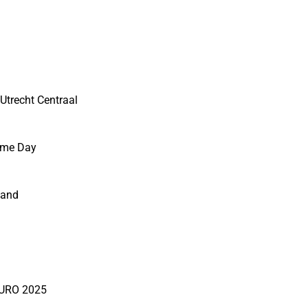
 Utrecht Centraal
rime Day
land
EURO 2025