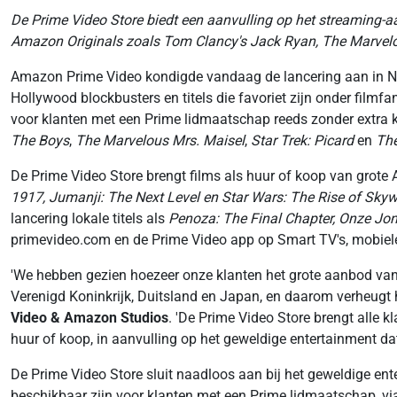
De Prime Video Store biedt een aanvulling op het streaming-a
Amazon Originals zoals Tom Clancy's Jack Ryan, The Marvelo
Amazon Prime Video kondigde vandaag de lancering aan in Ned
Hollywood blockbusters en titels die favoriet zijn onder filmf
voor klanten met een Prime lidmaatschap reeds zonder extra k
The Boys
,
The Marvelous Mrs. Maisel
,
Star Trek: Picard
en
The
De Prime Video Store brengt films als huur of koop van grote 
1917, Jumanji: The Next Level en Star Wars: The Rise of Skyw
lancering lokale titels als
Penoza: The Final Chapter, Onze Jo
primevideo.com en de Prime Video app op Smart TV's, mobiel
'We hebben gezien hoezeer onze klanten het grote aanbod van 
Verenigd Koninkrijk, Duitsland en Japan, en daarom verheugt h
Video & Amazon Studios
. 'De Prime Video Store brengt alle 
huur of koop, in aanvulling op het geweldige entertainment da
De Prime Video Store sluit naadloos aan bij het geweldige en
beschikbaar zijn voor klanten met een Prime lidmaatschap, v