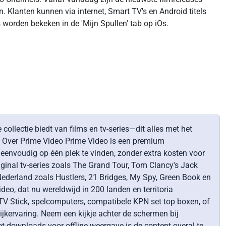
 Klanten kunnen via internet, Smart TV's en Android titels
 worden bekeken in de 'Mijn Spullen' tab op iOs.
lectie biedt van films en tv-series—dit alles met het
p. Over Prime Video Prime Video is een premium
n eenvoudig op één plek te vinden, zonder extra kosten voor
ginal tv-series zoals The Grand Tour, Tom Clancy's Jack
ederland zoals Hustlers, 21 Bridges, My Spy, Green Book en
ideo, dat nu wereldwijd in 200 landen en territoria
e TV Stick, spelcomputers, compatibele KPN set top boxen, of
jkervaring. Neem een kijkje achter de schermen bij
t-downloads voor offline weergave is de content overal te