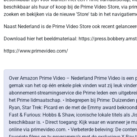
beschikbaar als huur of koop bij de Prime Video Store, via pr
zoeken en bekijken via de nieuwe 'Store' tab in het navigatie
Naast Nederland is de Prime Video Store ook recent gelanceerd 
Download hier het beeldmateriaal: https://press.bobbery.
https://www.primevideo.com/
Over Amazon Prime Video – Nederland Prime Video is een pr
gemak van het op één enkele plek vinden wat zij leuk vinde
abonnement-streamingservice die Prime leden een uitgebreide 
het Prime lidmaatschap. • Inbegrepen bij Prime: Duizenden 
Ryan, Star Trek: Picard en de met de Emmy award bekroonde
Fast & Furious: Hobbs & Shaw, iconische lokale titels als Jis
beschikbaar is. • Direct toegang: Kijk waar en wanneer je m
online via primevideo.com. • Verbeterde beleving: De conte
favoriete films en tv-programma’s met de exclusieve X-Ray-t