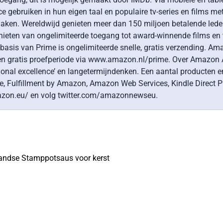
e gebruiken in hun eigen taal en populaire tv-series en films me
maken. Wereldwijd genieten meer dan 150 miljoen betalende leden
nieten van ongelimiteerde toegang tot award-winnende films en
basis van Prime is ongelimiteerde snelle, gratis verzending. A
n gratis proefperiode via www.amazon.nl/prime. Over Amazon Am
ational excellence’ en langetermijndenken. Een aantal producten 
e, Fulfillment by Amazon, Amazon Web Services, Kindle Direct Pu
azon.eu/ en volg twitter.com/amazonnewseu.
landse Stamppotsaus voor kerst