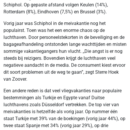
Schiphol. Op gepaste afstand volgen Keulen (14%),
Rotterdam (8%), Eindhoven (7,5%) en Brussel (3%).
Vorig jaar was Schiphol in de meivakantie nog het
populairst. Toen was het een enorme chaos op de
luchthaven. Door personeelstekorten in de beveiliging en de
bagageafhandeling ontstonden lange wachttijden en misten
sommige vakantiegangers hun vlucht. ,,Die angst is er nog
steeds bij reizigers. Bovendien krijgt de luchthaven veel
negatieve aandacht in de media. De consument kiest ervoor
dit soort problemen uit de weg te gaan”, zegt Sterre Hoek
van Zoover.
Een andere reden is dat veel vliegvakanties naar populaire
bestemmingen als Turkije en Egypte vanaf Duitse
luchthavens zoals Düsseldorf vertrekken. De top vier van
meivakanties is hetzelfde als vorig jaar. Op nummer één
staat Turkije met 39% van de boekingen (vorig jaar 44%), op
twee staat Spanje met 34% (vorig jaar 29%), op drie