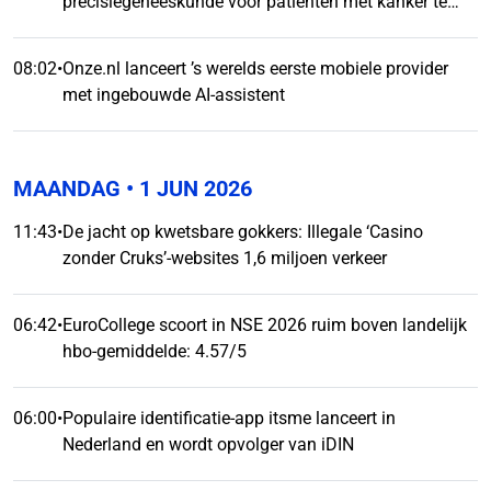
precisiegeneeskunde voor patiënten met kanker te
bevorderen
08:02
•
Onze.nl lanceert ’s werelds eerste mobiele provider
met ingebouwde AI-assistent
MAANDAG
• 1 JUN 2026
11:43
•
De jacht op kwetsbare gokkers: Illegale ‘Casino
zonder Cruks’-websites 1,6 miljoen verkeer
06:42
•
EuroCollege scoort in NSE 2026 ruim boven landelijk
hbo-gemiddelde: 4.57/5
06:00
•
Populaire identificatie-app itsme lanceert in
Nederland en wordt opvolger van iDIN