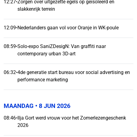
12:27
•
Zorgen over uitgezette egels op geïsoleerd en
slakkenrijk terrein
12:09
•
Nederlanders gaan vol voor Oranje in WK-poule
08:59
•
Solo-expo SaniZDesigN: Van graffiti naar
contemporary urban 3D-art
06:32
•
4de generatie start bureau voor social advertising en
performance marketing
MAANDAG
• 8 JUN 2026
08:46
•
Ilja Gort werd vrouw voor het Zomerlezengeschenk
2026