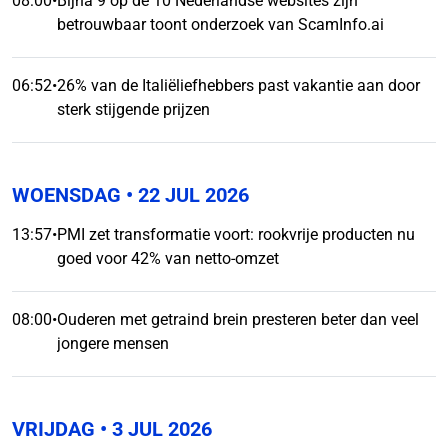
08:00
•
Bijna 9 op de 10 Nederlandse websites zijn
betrouwbaar toont onderzoek van ScamInfo.ai
06:52
•
26% van de Italiëliefhebbers past vakantie aan door
sterk stijgende prijzen
WOENSDAG
• 22 JUL 2026
13:57
•
PMI zet transformatie voort: rookvrije producten nu
goed voor 42% van netto-omzet
08:00
•
Ouderen met getraind brein presteren beter dan veel
jongere mensen
VRIJDAG
• 3 JUL 2026