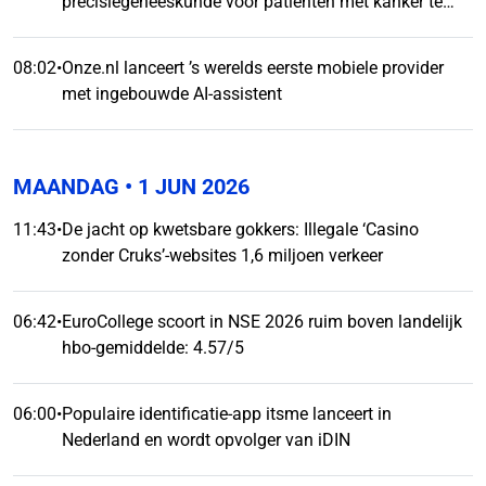
precisiegeneeskunde voor patiënten met kanker te
bevorderen
08:02
•
Onze.nl lanceert ’s werelds eerste mobiele provider
met ingebouwde AI-assistent
MAANDAG
• 1 JUN 2026
11:43
•
De jacht op kwetsbare gokkers: Illegale ‘Casino
zonder Cruks’-websites 1,6 miljoen verkeer
06:42
•
EuroCollege scoort in NSE 2026 ruim boven landelijk
hbo-gemiddelde: 4.57/5
06:00
•
Populaire identificatie-app itsme lanceert in
Nederland en wordt opvolger van iDIN