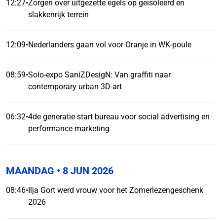
12:27
•
Zorgen over uitgezette egels op geïsoleerd en
slakkenrijk terrein
12:09
•
Nederlanders gaan vol voor Oranje in WK-poule
08:59
•
Solo-expo SaniZDesigN: Van graffiti naar
contemporary urban 3D-art
06:32
•
4de generatie start bureau voor social advertising en
performance marketing
MAANDAG
• 8 JUN 2026
08:46
•
Ilja Gort werd vrouw voor het Zomerlezengeschenk
2026