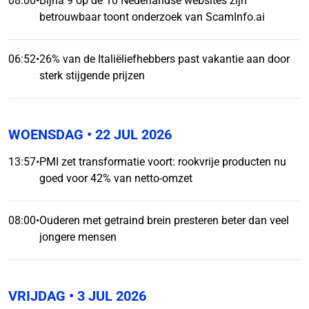
08:00
•
Bijna 9 op de 10 Nederlandse websites zijn
betrouwbaar toont onderzoek van ScamInfo.ai
06:52
•
26% van de Italiëliefhebbers past vakantie aan door
sterk stijgende prijzen
WOENSDAG
• 22 JUL 2026
13:57
•
PMI zet transformatie voort: rookvrije producten nu
goed voor 42% van netto-omzet
08:00
•
Ouderen met getraind brein presteren beter dan veel
jongere mensen
VRIJDAG
• 3 JUL 2026