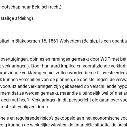
ootschap naar Belgisch recht)
talige afdeling)
tigd in Blakebergen 15, 1861 Wolvertem (België), is een open
en, overtuigingen, opinies en ramingen gemaakt door WDP, met be
verklaringen’). Door hun aard impliceren vooruitziende verklarin
oruitziende verklaringen niet zullen worden bereikt. Investeerder
jk kunnen verschillen van de plannen, de doelstellingen, de verwa
e vooruitziende verklaringen zijn gebaseerd op verschillende hy
ent dat ze werden gemaakt, maar die uiteindelijk wel of niet a
en vat heeft. Verklaringen in dit persbericht die gaan over voo
omst zullen blijven duren.
ionele en regulerende risico’s gekoppeld aan het economische v
olg kunnen de werkelijke winsten, de financiële situatie, de pres