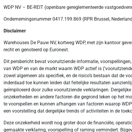
WDP NV – BE-REIT (openbare gereglementeerde vastgoedvenn
Ondernemingsnummer 0417.199.869 (RPR Brussel, Nederlands
Disclaimer
Warehouses De Pauw NV, kortweg WDP, met zijn kantoor geves
recht en genoteerd op Euronext.
Dit persbericht bevat vooruitziende informatie, voorspelling
van WDP en van de markt waarin WDP actief is (‘vooruitziende 
zowel algemeen als specifiek, en de risico’s bestaan dat de vo
inderdaad toe kunnen leiden dat feitelijke resultaten aanzienli
geïmpliceerd door zulke vooruitziende verklaringen. Dergelijk
onzekerheden en andere factoren die gegrond leken op het mom
te voorspellen en kunnen afhangen van factoren waarop WDP ge
een voorstelling dat dergelijke trends of activiteiten in de toek
Deze onzekerheid wordt nog groter door de financiële, operat
gemaakte verklaring, voorspelling of raming vermindert. Bijgev