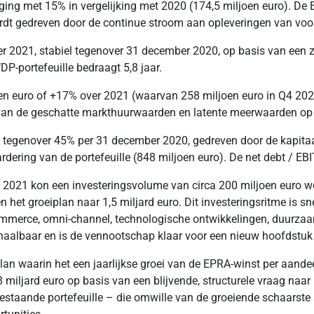
jging met 15% in vergelijking met 2020 (174,5 miljoen euro). De
wordt gedreven door de continue stroom aan opleveringen van voo
er 2021, stabiel tegenover 31 december 2020, op basis van een 
P-portefeuille bedraagt 5,8 jaar.
joen euro of +17% over 2021 (waarvan 258 miljoen euro in Q4 202
 van de geschatte markthuurwaarden en latente meerwaarden op 
 tegenover 45% per 31 december 2020, gedreven door de kapitaal
dering van de portefeuille (848 miljoen euro). De net debt / EB
 2021 kon een investeringsvolume van circa 200 miljoen euro wor
het groeiplan naar 1,5 miljard euro. Dit investeringsritme is sne
mmerce, omni-channel, technologische ontwikkelingen, duurzaamh
 haalbaar en is de vennootschap klaar voor een nieuw hoofdstuk in
an waarin het een jaarlijkse groei van de EPRA-winst per aandee
8 miljard euro op basis van een blijvende, structurele vraag naar
staande portefeuille – die omwille van de groeiende schaarste 