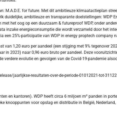
tunities.
: M.A.D.E. for future. Met dit ambitieuze klimaatactieplan stree
lk duidelijke, ambitieuze en transparante doelstellingen: WDP E
et het oog op een duurzaam & futureproof WDP, onder andere o
ata inzake energieconsumptie die wordt verzameld door het int
ia een 25%-participatie van WDP in energy proptech company n
 van 1,20 euro per aandeel (een stijging met 9% tegenover 2021
ar in 2023) naar 0,96 euro bruto per aandeel. Deze vooruitzicht
e verdere evolutie en gevolgen van de Covid-19-pandemie also
release/jaarlijkse-resultaten-over-de-periode-01012021-tot-3112
mten en kantoren). WDP heeft circa 6 miljoen m² panden in portef
ieke knooppunten voor opslag en distributie in België, Nederland