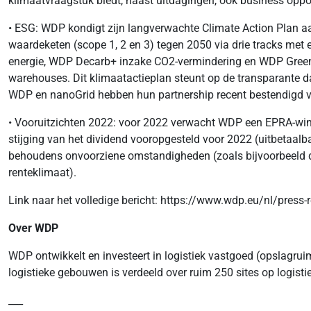
klimaatvraagstuk biedt, naast uitdagingen, ook business oppor
• ESG: WDP kondigt zijn langverwachte Climate Action Plan aan
waardeketen (scope 1, 2 en 3) tegen 2050 via drie tracks met e
energie, WDP Decarb+ inzake CO2-vermindering en WDP Green m
warehouses. Dit klimaatactieplan steunt op de transparante d
WDP en nanoGrid hebben hun partnership recent bestendigd v
• Vooruitzichten 2022: voor 2022 verwacht WDP een EPRA-winst
stijging van het dividend vooropgesteld voor 2022 (uitbetaalba
behoudens onvoorziene omstandigheden (zoals bijvoorbeeld d
renteklimaat).
Link naar het volledige bericht: https://www.wdp.eu/nl/press-
Over WDP
WDP ontwikkelt en investeert in logistiek vastgoed (opslagrui
logistieke gebouwen is verdeeld over ruim 250 sites op logist
___