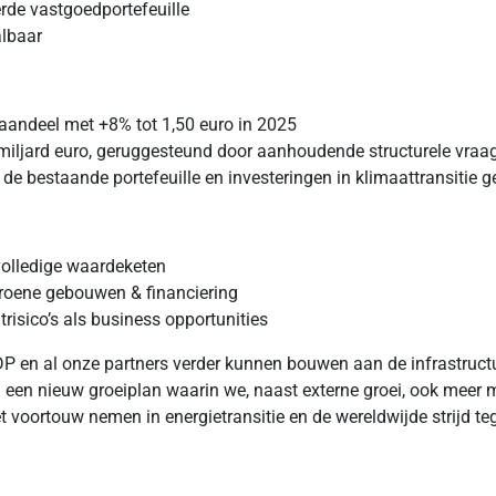
erde vastgoedportefeuille
albaar
 aandeel met +8% tot 1,50 euro in 2025
8 miljard euro, geruggesteund door aanhoudende structurele vraag
 bestaande portefeuille en investeringen in klimaattransitie g
volledige waardeketen
 groene gebouwen & financiering
risico’s als business opportunities
 al onze partners verder kunnen bouwen aan de infrastructuur
 een nieuw groeiplan waarin we, naast externe groei, ook meer 
t voortouw nemen in energietransitie en de wereldwijde strijd te