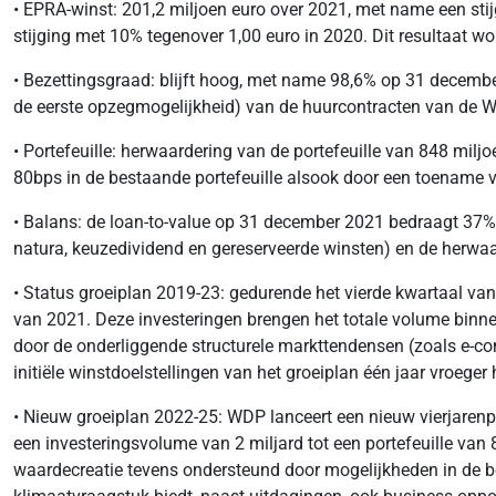
• EPRA-winst: 201,2 miljoen euro over 2021, met name een sti
stijging met 10% tegenover 1,00 euro in 2020. Dit resultaat 
• Bezettingsgraad: blijft hoog, met name 98,6% op 31 decemb
de eerste opzegmogelijkheid) van de huurcontracten van de WD
• Portefeuille: herwaardering van de portefeuille van 848 mil
80bps in de bestaande portefeuille alsook door een toename
• Balans: de loan-to-value op 31 december 2021 bedraagt 37%
natura, keuzedividend en gereserveerde winsten) en de herwaar
• Status groeiplan 2019-23: gedurende het vierde kwartaal van
van 2021. Deze investeringen brengen het totale volume binnen 
door de onderliggende structurele markttendensen (zoals e-co
initiële winstdoelstellingen van het groeiplan één jaar vroeger
• Nieuw groeiplan 2022-25: WDP lanceert een nieuw vierjarenpl
een investeringsvolume van 2 miljard tot een portefeuille van 
waardecreatie tevens ondersteund door mogelijkheden in de be