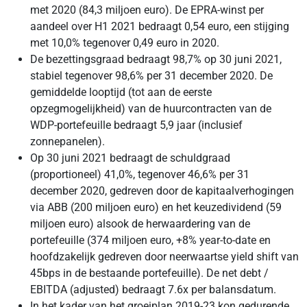
met 2020 (84,3 miljoen euro). De EPRA-winst per
aandeel over H1 2021 bedraagt 0,54 euro, een stijging
met 10,0% tegenover 0,49 euro in 2020.
De bezettingsgraad bedraagt 98,7% op 30 juni 2021,
stabiel tegenover 98,6% per 31 december 2020. De
gemiddelde looptijd (tot aan de eerste
opzegmogelijkheid) van de huurcontracten van de
WDP-portefeuille bedraagt 5,9 jaar (inclusief
zonnepanelen).
Op 30 juni 2021 bedraagt de schuldgraad
(proportioneel) 41,0%, tegenover 46,6% per 31
december 2020, gedreven door de kapitaalverhogingen
via ABB (200 miljoen euro) en het keuzedividend (59
miljoen euro) alsook de herwaardering van de
portefeuille (374 miljoen euro, +8% year-to-date en
hoofdzakelijk gedreven door neerwaartse yield shift van
45bps in de bestaande portefeuille). De net debt /
EBITDA (adjusted) bedraagt 7.6x per balansdatum.
In het kader van het groeiplan 2019-23 kon gedurende