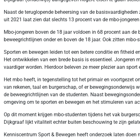
Naast de teruglopende beheersing van de basisvaardigheden z
uit 2021 laat zien dat slechts 13 procent van de mbo-jongeren
Mbo-jongeren boven de 18 jaar voldoen in 68 procent aan de bew
beweegrichtlijnen onder en boven de 18 jaar. Ook zitten mbo-st
Sporten en bewegen leiden tot een betere conditie en fitheid 
Het ontwikkelen van een brede basis is essentieel. Jongeren 
vaardiger worden. Hierdoor beleven ze meer plezier aan sport e
Het mbo heeft, in tegenstelling tot het primair en voortgezet 
van rekenen, taal en burgerschap, of er bewegingsonderwijs wo
de beweegrichtlijnen van de studenten. Naast bewegingsonde
omgeving om te sporten en bewegen en het stimuleren van acti
Op dit moment krijgen mbo-studenten tijdens het vak burgerscha
Dijkgraaf lijkt vitaliteit echter buiten beschouwing te zijn ge
Kenniscentrum Sport & Bewegen heeft onderzoek laten doen na