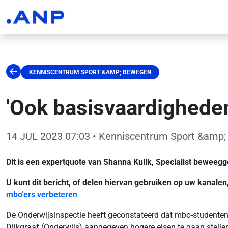
KENNISCENTRUM SPORT &AMP; BEWEGEN
'Ook basisvaardigheden
14 JUL 2023 07:03
• Kenniscentrum Sport &amp
Dit is een expertquote van Shanna Kulik, Specialist bewee
U kunt dit bericht, of delen hiervan gebruiken op uw kanale
mbo'ers verbeteren
De Onderwijsinspectie heeft geconstateerd dat mbo-studenten 
Dijkgraaf (Onderwijs) aangegeven hogere eisen te gaan stelle