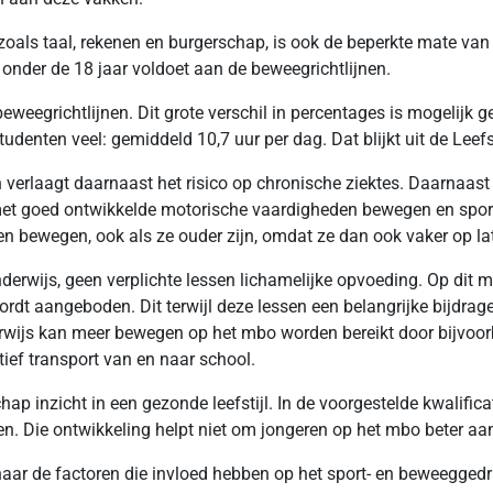
oals taal, rekenen en burgerschap, is ook de beperkte mate van
 onder de 18 jaar voldoet aan de beweegrichtlijnen.
eegrichtlijnen. Dit grote verschil in percentages is mogelijk ged
udenten veel: gemiddeld 10,7 uur per dag. Dat blijkt uit de Leefs
en verlaagt daarnaast het risico op chronische ziektes. Daarnaa
met goed ontwikkelde motorische vaardigheden bewegen en sporte
n bewegen, ook als ze ouder zijn, omdat ze dan ook vaker op lat
onderwijs, geen verplichte lessen lichamelijke opvoeding. Op di
rdt aangeboden. Dit terwijl deze lessen een belangrijke bijdra
rwijs kan meer bewegen op het mbo worden bereikt door bijvoor
ef transport van en naar school.
p inzicht in een gezonde leefstijl. In de voorgestelde kwalifica
laten. Die ontwikkeling helpt niet om jongeren op het mbo beter aa
ar de factoren die invloed hebben op het sport- en beweeggedr