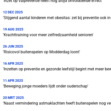
'Inzet op valpreventie heeft nog altijd onvoldoende effect'
12 DEC 2025
'Stijgend aantal kinderen met obesitas: zet bij preventie ook in
19 AUG 2025
'Krachttraining voor meer zelfredzaamheid senioren'
26 JUN 2025
'Risicovol buitenspelen op Modderdag loont'
16 APR 2025
'Inzetten op preventie en gezonde leefstijl begint met meer be
11 APR 2025
'Beweging jonge moeders lijdt onder ouderschap'
20 MRT 2025
'Naast vermindering astmaklachten heeft buitenspelen nog vee