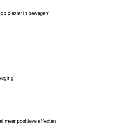
 op plezier in bewegen'
weging'
l meer positieve effecten'