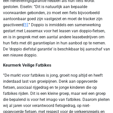
een herleveringsgarantie hebben als hun fiets wordt
gestolen. Eiselin: “Dit is natuurlijk aan bepaalde
voorwaarden gebonden, zo moet een fiets bijvoorbeeld
aantoonbaar goed zijn vastgezet en moet de tracker zijn
geactiveerd
[1]
.” Doppio is inmiddels een samenwerking
gestart met Leasemax voor het leasen van doppio-fietsen,
en is in gesprek met een aantal andere leasebedrijven om
hun fiets met dit garantieplan in hun aanbod op te nemen.
De ‘doppio diefstal garantie’ is beschikbaar bij aanschaf van
een nieuwe doppio.
Keurmerk Veilige Fatbikes
“De markt voor fatbikes is jong, groeit nog altijd en heeft
inderdaad last van groeipijnen. Denk aan opgevoerde
fietsen, asociaal rijgedrag en te jonge kinderen die op
fatbikes rijden. Dit is een kleine groep, maar wel een groep
die bepalend is voor het imago van fatbikes. Daarom pleiten
wij al jaren voor verantwoord fietsgedrag, op niet-
opgevoerde fietsen, met respect voor de verkeersregels en