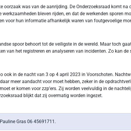
te oorzaak was van de aanrijding. De Onderzoeksraad komt na on
de werkzaamheden bleven rijden, en dat de werkenden sporen moe
den voor hun informatie afhankelijk waren van foutgevoelige m
ndse spoor behoort tot de veiligste in de wereld. Maar toch gaa
n van het registreren en analyseren van incidenten. Zo kan de s
o ook in de nacht van 3 op 4 april 2023 in Voorschoten. Nachtwer
 daar meer aandacht voor moet hebben, zeker in de opdrachtve
oet er komen voor zzp’ers. Zij worden veelvuldig in de nachtelij
zoeksraad blijkt dat zij overmatig worden ingezet.
 Pauline Gras 06 45691711.