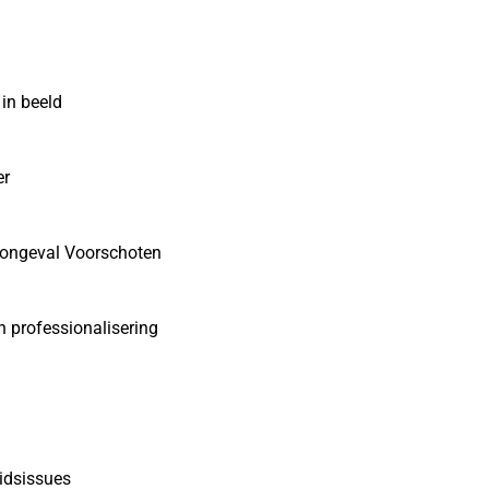
 in beeld
er
orongeval Voorschoten
 professionalisering
idsissues