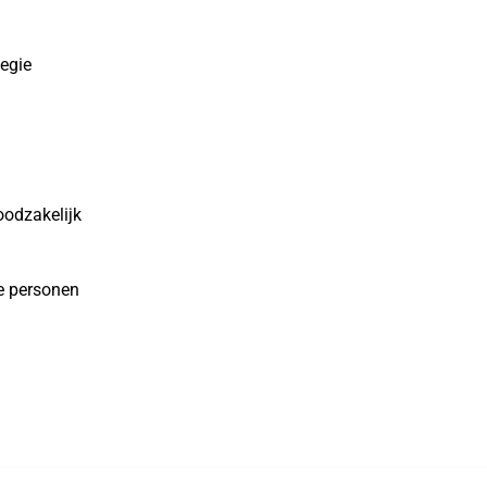
tegie
oodzakelijk
e personen