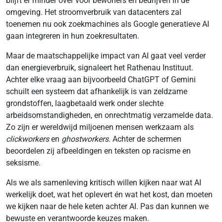
blijft er minder over voor bewoners en bedrijven in de
omgeving. Het stroomverbruik van datacenters zal
toenemen nu ook zoekmachines als Google generatieve AI
gaan integreren in hun zoekresultaten.
Maar de maatschappelijke impact van AI gaat veel verder
dan energieverbruik, signaleert het Rathenau Instituut.
Achter elke vraag aan bijvoorbeeld ChatGPT of Gemini
schuilt een systeem dat afhankelijk is van zeldzame
grondstoffen, laagbetaald werk onder slechte
arbeidsomstandigheden, en onrechtmatig verzamelde data.
Zo zijn er wereldwijd miljoenen mensen werkzaam als
clickworkers
en
ghostworkers
. Achter de schermen
beoordelen zij afbeeldingen en teksten op racisme en
seksisme.
Als we als samenleving kritisch willen kijken naar wat AI
werkelijk doet, wat het oplevert én wat het kost, dan moeten
we kijken naar de hele keten achter AI. Pas dan kunnen we
bewuste en verantwoorde keuzes maken.