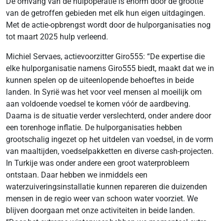
De omvang van de hulpoperatie is enorm door de grootte
van de getroffen gebieden met elk hun eigen uitdagingen.
Met de actie-opbrengst wordt door de hulporganisaties nog
tot maart 2025 hulp verleend.
Michiel Servaes, actievoorzitter Giro555: “De expertise die
elke hulporganisatie namens Giro555 biedt, maakt dat we in
kunnen spelen op de uiteenlopende behoeftes in beide
landen. In Syrië was het voor veel mensen al moeilijk om
aan voldoende voedsel te komen vóór de aardbeving.
Daarna is de situatie verder verslechterd, onder andere door
een torenhoge inflatie. De hulporganisaties hebben
grootschalig ingezet op het uitdelen van voedsel, in de vorm
van maaltijden, voedselpakketten en diverse cash-projecten.
In Turkije was onder andere een groot waterprobleem
ontstaan. Daar hebben we inmiddels een
waterzuiveringsinstallatie kunnen repareren die duizenden
mensen in de regio weer van schoon water voorziet. We
blijven doorgaan met onze activiteiten in beide landen.