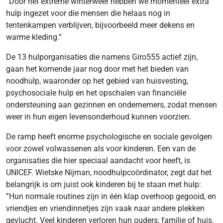
“Door het extreme winterweer hebben we momenteel extra
hulp ingezet voor die mensen die helaas nog in
tentenkampen verblijven, bijvoorbeeld meer dekens en
warme kleding.”
De 13 hulporganisaties die namens Giro555 actief zijn,
gaan het komende jaar nog door met het bieden van
noodhulp, waaronder op het gebied van huisvesting,
psychosociale hulp en het opschalen van financiële
ondersteuning aan gezinnen en ondernemers, zodat mensen
weer in hun eigen levensonderhoud kunnen voorzien.
De ramp heeft enorme psychologische en sociale gevolgen
voor zowel volwassenen als voor kinderen. Een van de
organisaties die hier speciaal aandacht voor heeft, is
UNICEF. Wietske Nijman, noodhulpcoördinator, zegt dat het
belangrijk is om juist ook kinderen bij te staan met hulp:
”Hun normale routines zijn in één klap overhoop gegooid, en
vriendjes en vriendinnetjes zijn vaak naar andere plekken
gevlucht. Veel kinderen verloren hun ouders, familie of huis.