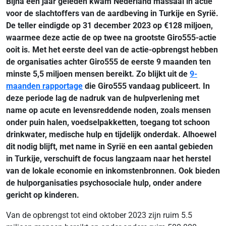
Bijna een jaar geleden kwam Nederland massaal in actie
voor de slachtoffers van de aardbeving in Turkije en Syrië.
De teller eindigde op 31 december 2023 op €128 miljoen,
waarmee deze actie de op twee na grootste Giro555-actie
ooit is. Met het eerste deel van de actie-opbrengst hebben
de organisaties achter Giro555 de eerste 9 maanden ten
minste 5,5 miljoen mensen bereikt. Zo blijkt uit de
9-
maanden rapportage
die Giro555 vandaag publiceert. In
deze periode lag de nadruk van de hulpverlening met
name op acute en levensreddende noden, zoals mensen
onder puin halen, voedselpakketten, toegang tot schoon
drinkwater, medische hulp en tijdelijk onderdak. Alhoewel
dit nodig blijft, met name in Syrië en een aantal gebieden
in Turkije, verschuift de focus langzaam naar het herstel
van de lokale economie en inkomstenbronnen. Ook bieden
de hulporganisaties psychosociale hulp, onder andere
gericht op kinderen.
Van de opbrengst tot eind oktober 2023 zijn ruim 5.5