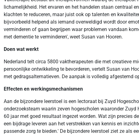
lichamelijkheid. Het ervaren en het handelen staan centraal en
klachten te reduceren, maar juist ook op talenten en kwaliteite
bijvoorbeeld helpend als iemand overweldigd wordt door emot
verminderen of gaan begrijpen waar problemen vandaan kome
met dementie te verminderen', weet Susan van Hooren.
Doen wat werkt
Nederland telt circa 5800 vaktherapeuten die met creatieve mi
persoonlijke ontwikkeling te bevorderen, vertelt Susan van Hoor
met gedragsalternatieven. De aanpak is volledig afgestemd op d
Effecten en werkingsmechanismen
Aan de bijzondere leerstoel is een lectoraat bij Zuyd Hogesc
onderzoeksteam waarin zeven hogescholen waaronder Zuyd Ho
60 jaar met goed resultaat ingezet worden. Wat zijn precies 
een bijdrage leveren aan het verstrekken van kennis en inzich
passende zorg te bieden.' De bijzondere leerstoel ziet ze als 