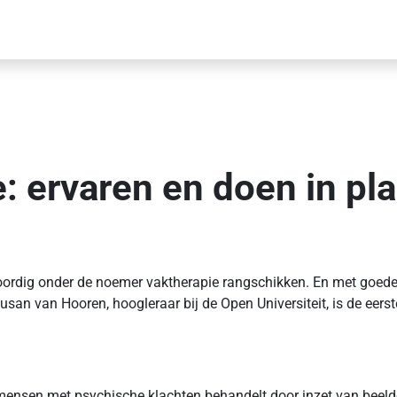
: ervaren en doen in pla
ordig onder de noemer vaktherapie rangschikken. En met goede re
san van Hooren, hoogleraar bij de Open Universiteit, is de eerst
 mensen met psychische klachten behandelt door inzet van beel