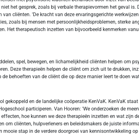
 niet het gesprek, zoals bij verbale therapievormen het geval is
n van cliënten. 'De kracht van deze ervaringsgerichte werkwijzen i
ies, zoals bij mensen met persoonlijkheidsproblemen, sterke a
n. Het therapeutisch inzetten van bijvoorbeeld kenmerken van
ddelen, spel, bewegen, en lichamelijkheid cliënten helpen om ps
en. Deze therapieën helpen de cliënt om zich uit te drukken, inzi
e behoeften van de cliënt die op deze manier leert te doen wat 
hool gekoppeld en de landelijke coöperatie KenVaK. KenVaK staa
geschool participeren. Van Hooren: 'We onderzoeken de meerw
de effecten, hoe kunnen we deze therapieën inzetten en wat zij
ten om cliënten, hulpverleners en beleidsmakers de juiste inform
een mooie stap in de verdere doorgroei van kennisontwikkeling op