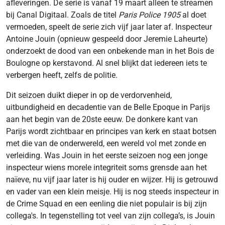
afleveringen. De serie is vanaf 19 maart alleen te streamen
bij Canal Digitaal. Zoals de titel
Paris Police 1905
al doet
vermoeden, speelt de serie zich vijf jaar later af. Inspecteur
Antoine Jouin (opnieuw gespeeld door Jeremie Laheurte)
onderzoekt de dood van een onbekende man in het Bois de
Boulogne op kerstavond. Al snel blijkt dat iedereen iets te
verbergen heeft, zelfs de politie.
Dit seizoen duikt dieper in op de verdorvenheid,
uitbundigheid en decadentie van de Belle Epoque in Parijs
aan het begin van de 20ste eeuw. De donkere kant van
Parijs wordt zichtbaar en principes van kerk en staat botsen
met die van de onderwereld, een wereld vol met zonde en
verleiding. Was Jouin in het eerste seizoen nog een jonge
inspecteur wiens morele integriteit soms grensde aan het
naïeve, nu vijf jaar later is hij ouder en wijzer. Hij is getrouwd
en vader van een klein meisje. Hij is nog steeds inspecteur in
de Crime Squad en een eenling die niet populair is bij zijn
collega's. In tegenstelling tot veel van zijn collega’s, is Jouin