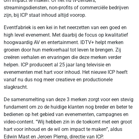
om impact te maken. Of het nu tv-zenders,
streamingsdiensten, non-profits of commerciële bedrijven
zijn, bij ICP staat inhoud altijd voorop.
Eventfabriek is een kei in het neerzetten van een goed en
high level evenement. Met daarbij de focus op kwalitatief
hoogwaardig AV en entertainment. IDTV+ helpt merken
groeien door hun merkverhaal tot leven te brengen. Zij
creëren verhalen en ervaringen die deze merken verder
helpen. ICP produceert al 25 jaar lang televisie en
evenementen met hart voor inhoud. Het nieuwe ICP heeft
vanaf nu dus nog meer creatieve en productionele
slagkracht.
De samensmelting van deze 3 merken zorgt voor een stevig
fundament om zo de huidige klanten nog breder en beter te
bedienen op het gebied van evenementen, campagnes en
video-content. “Wij hebben zin in de toekomt met een groot
hart voor inhoud en de wil om impact te maken”, aldus
Edwin Mast en Jeroen Plemp, directie van ICP.