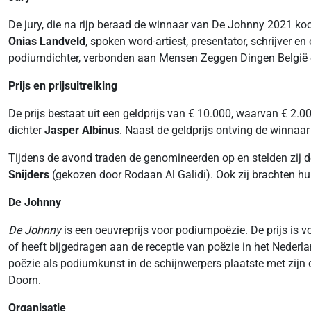
De jury, die na rijp beraad de winnaar van De Johnny 2021 koo
Onias Landveld
, spoken word-artiest, presentator, schrijver e
podiumdichter, verbonden aan Mensen Zeggen Dingen België e
Prijs en prijsuitreiking
De prijs bestaat uit een geldprijs van € 10.000, waarvan € 2.
dichter
Jasper Albinus
. Naast de geldprijs ontving de winnaa
Tijdens de avond traden de genomineerden op en stelden zij 
Snijders
(gekozen door Rodaan Al Galidi). Ook zij brachten h
De Johnny
De Johnny
is een oeuvreprijs voor podiumpoëzie. De prijs is v
of heeft bijgedragen aan de receptie van poëzie in het Nederl
poëzie als podiumkunst in de schijnwerpers plaatste met zijn
Doorn.
Organisatie