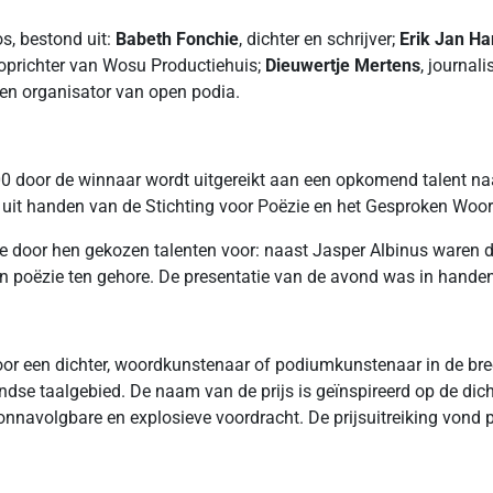
s, bestond uit:
Babeth Fonchie
, dichter en schrijver;
Erik Jan H
n oprichter van Wosu Productiehuis;
Dieuwertje Mertens
, journal
n organisator van open podia.
000 door de winnaar wordt uitgereikt aan een opkomend talent na
r uit handen van de Stichting voor Poëzie en het Gesproken Woo
de door hen gekozen talenten voor: naast Jasper Albinus waren 
un poëzie ten gehore. De presentatie van de avond was in hand
oor een dichter, woordkunstenaar of podiumkunstenaar in de breed
andse taalgebied. De naam van de prijs is geïnspireerd op de di
 onnavolgbare en explosieve voordracht. De prijsuitreiking von