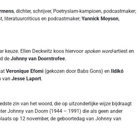
armens
, dichter, schrijver, Poetryslam-kampioen, podcastmaker;
ist, literatuurcriticus en podcastmaker;
Yannick Moyson
,
ar keuze. Ellen Deckwitz koos hiervoor
spoken word-
artiest en
rd de
Johnny van Doorntrofee
.
dat
Veronique Efomi
(gekozen door Babs Gons) en
Ildikó
en van
Jesse Laport
.
ste zin van het woord, die op uitzonderlijke wijze bijdraagt
chter Johnny van Doorn (1944 – 1991) die als geen ander
d plaats op 12 november, de geboortedag van Johnny van