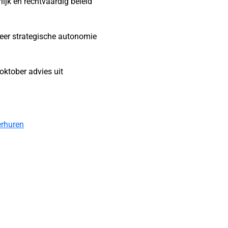
ijk en rechtvaardig beleid’
eer strategische autonomie
oktober advies uit
erhuren