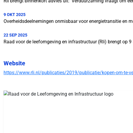
Rli brengt binnenkort advies uit: ‘Verduurzaming vraagt om eerl
9 OKT 2025
Overheidsdeelnemingen onmisbaar voor energietransitie en m
22 SEP 2025
Raad voor de leefomgeving en infrastructuur (Rli) brengt op 9 
Website
https://www.rli.nl/publicaties/2019/publicatie/kopen-om-te-v