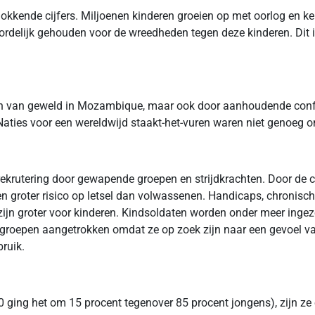
chokkende cijfers. Miljoenen kinderen groeien op met oorlog en k
ordelijk gehouden voor de wreedheden tegen deze kinderen. Dit 
n van geweld in Mozambique, maar ook door aanhoudende conflic
ties voor een wereldwijd staakt-het-vuren waren niet genoeg om
r rekrutering door gewapende groepen en strijdkrachten. Door d
n groter risico op letsel dan volwassenen. Handicaps, chronisch
 zijn groter voor kinderen. Kindsoldaten worden onder meer inge
rt groepen aangetrokken omdat ze op zoek zijn naar een gevoel 
ruik.
 ging het om 15 procent tegenover 85 procent jongens), zijn ze