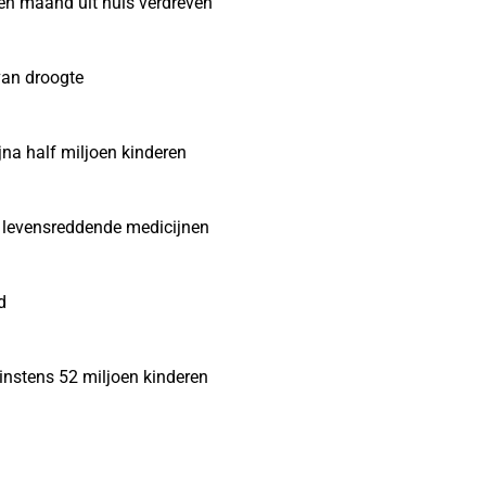
een maand uit huis verdreven
van droogte
jna half miljoen kinderen
n levensreddende medicijnen
d
instens 52 miljoen kinderen