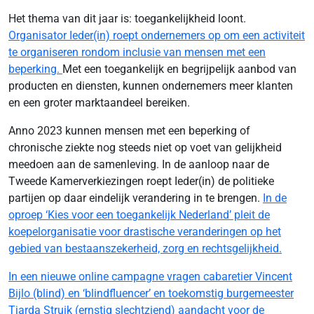
Het thema van dit jaar is: toegankelijkheid loont.
Organisator Ieder(in) roept ondernemers op om een activiteit
te organiseren rondom inclusie van mensen met een
beperking.
Met een toegankelijk en begrijpelijk aanbod van
producten en diensten, kunnen ondernemers meer klanten
en een groter marktaandeel bereiken.
Anno 2023 kunnen mensen met een beperking of
chronische ziekte nog steeds niet op voet van gelijkheid
meedoen aan de samenleving. In de aanloop naar de
Tweede Kamerverkiezingen roept Ieder(in) de politieke
partijen op daar eindelijk verandering in te brengen.
In de
oproep ‘Kies voor een toegankelijk Nederland’ pleit de
koepelorganisatie voor drastische veranderingen op het
gebied van bestaanszekerheid, zorg en rechtsgelijkheid.
In een nieuwe online campagne vragen cabaretier Vincent
Bijlo (blind) en ‘blindfluencer’ en toekomstig burgemeester
Tjarda Struik (ernstig slechtziend) aandacht voor de