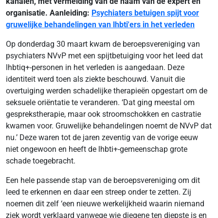
kanalen, met vermelding van de naam van de expert en
organisatie. Aanleiding:
Psychiaters betuigen spijt voor
gruwelijke behandelingen van lhbti'ers in het verleden
Op donderdag 30 maart kwam de beroepsvereniging van
psychiaters NVvP met een spijtbetuiging voor het leed dat
lhbtiq+-personen in het verleden is aangedaan. Deze
identiteit werd toen als ziekte beschouwd. Vanuit die
overtuiging werden schadelijke therapieën opgestart om de
seksuele oriëntatie te veranderen. ‘Dat ging meestal om
gesprekstherapie, maar ook stroomschokken en castratie
kwamen voor. Gruwelijke behandelingen noemt de NVvP dat
nu.’ Deze waren tot de jaren zeventig van de vorige eeuw
niet ongewoon en heeft de lhbti+-gemeenschap grote
schade toegebracht.
Een hele passende stap van de beroepsvereniging om dit
leed te erkennen en daar een streep onder te zetten. Zij
noemen dit zelf ‘een nieuwe werkelijkheid waarin niemand
ziek wordt verklaard vanwege wie diegene ten diepste is en