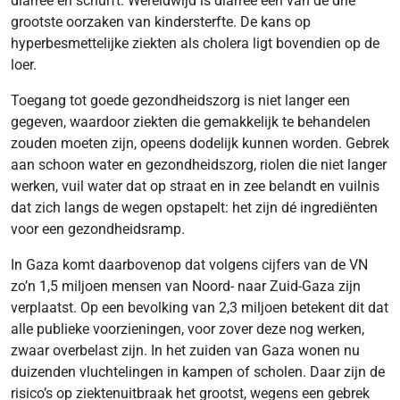
diarree en schurft. Wereldwijd is diarree één van de drie
grootste oorzaken van kindersterfte. De kans op
hyperbesmettelijke ziekten als cholera ligt bovendien op de
loer.
Toegang tot goede gezondheidszorg is niet langer een
gegeven, waardoor ziekten die gemakkelijk te behandelen
zouden moeten zijn, opeens dodelijk kunnen worden. Gebrek
aan schoon water en gezondheidszorg, riolen die niet langer
werken, vuil water dat op straat en in zee belandt en vuilnis
dat zich langs de wegen opstapelt: het zijn dé ingrediënten
voor een gezondheidsramp.
In Gaza komt daarbovenop dat volgens cijfers van de VN
zo’n 1,5 miljoen mensen van Noord- naar Zuid-Gaza zijn
verplaatst. Op een bevolking van 2,3 miljoen betekent dit dat
alle publieke voorzieningen, voor zover deze nog werken,
zwaar overbelast zijn. In het zuiden van Gaza wonen nu
duizenden vluchtelingen in kampen of scholen. Daar zijn de
risico’s op ziektenuitbraak het grootst, wegens een gebrek