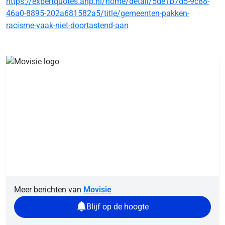
https://expertquotes.anp.nl/home/detail/5de1b7d5-9c88-
46a0-8895-202a681582a5/title/gemeenten-pakken-
racisme-vaak-niet-doortastend-aan
Meer berichten van
Movisie
Blijf op de hoogte