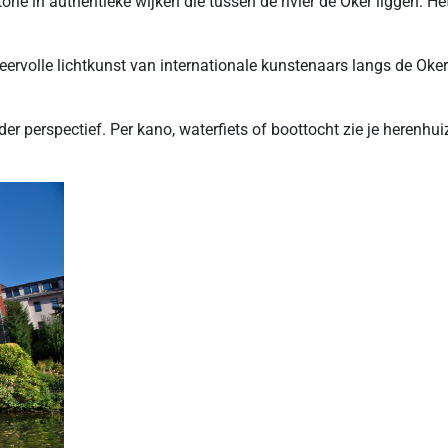
 in authentieke wijken die tussen de rivier de Oker liggen. Het 
eervolle lichtkunst van internationale kunstenaars langs de Oke
r perspectief. Per kano, waterfiets of boottocht zie je herenhui