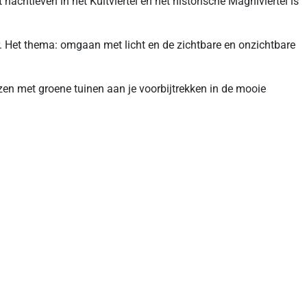
nachtleven in het Kultviertel en het historische Magniviertel is
r. Het thema: omgaan met licht en de zichtbare en onzichtbare
zen met groene tuinen aan je voorbijtrekken in de mooie