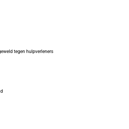
geweld tegen hulpverleners
nd