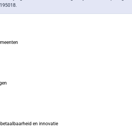
1195018.
emeenten
ngen
, betaalbaarheid en innovatie