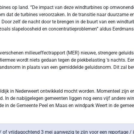
urbines op land. “De impact van deze windturbines op omwonende
m dat de turbines veroorzaken. In de transitie naar duurzame en
Door zelf de nacht door te brengen in de buurt van een windturbi
 zoals slapeloosheid en concentratieproblemen” aldus Eerdmans
verschenen milieueffectrapport (MER) nieuwe, strengere geluid
Hiermee wordt niets gedaan tegen de piekbelasting ‘s nachts. Ee
tandsnorm in plaats van een gemiddelde geluidsnorm. Dit zal be
ijk in Nederweert ontwikkeld mocht worden. Momenteel zijn er 
 In de nabijgelegen gemeenten liggen nog eens vijf andere wi
de in de Gemeente Peel en Maas en windpark Weert in de gemee
f vrijdagochtend 3 mei aanwezig te zijn voor een reportage / in