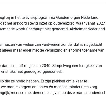
”, zegt zij in het televisieprogramma Goedemorgen Nederland.
 dat het akkoord stevig inzet op ouderenzorg, waar vanaf 2027
jk. Dementie wordt überhaupt niet genoemd. Alzheimer Nederland
denhuizen van weleer zijn verdwenen zonder dat is nagedacht
dt alleen maar erger met de vergrijzing en enorme toename van
r dan een half miljoen in 2040. Simpelweg een terugkeer van
 er straks niet genoeg zorgpersoneel.
p die ze nodig hebben. Er zijn plekken om elkaar te
at we mantelzorgers ontlasten én mensen minder uren zorg
angrijk, mensen met dementie blijven op deze manier onderdeel