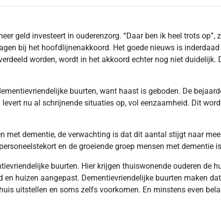
 meer geld investeert in ouderenzorg. “Daar ben ik heel trots op
ragen bij het hoofdlijnenakkoord. Het goede nieuws is inderdaad
 verdeeld worden, wordt in het akkoord echter nog niet duideli
ementievriendelijke buurten, want haast is geboden. De bejaar
levert nu al schrijnende situaties op, vol eenzaamheid. Dit wor
met dementie, de verwachting is dat dit aantal stijgt naar mee
 personeelstekort en de groeiende groep mensen met dementie is
evriendelijke buurten. Hier krijgen thuiswonende ouderen de hul
ind en huizen aangepast. Dementievriendelijke buurten maken d
huis uitstellen en soms zelfs voorkomen. En minstens even bel