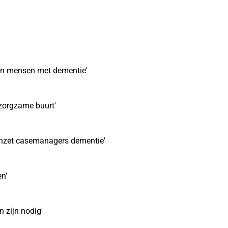
an mensen met dementie'
 zorgzame buurt'
 inzet casemanagers dementie'
n'
 zijn nodig'