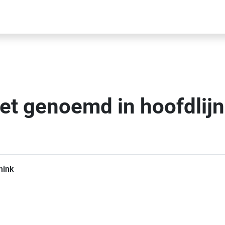
et genoemd in hoofdlij
mink