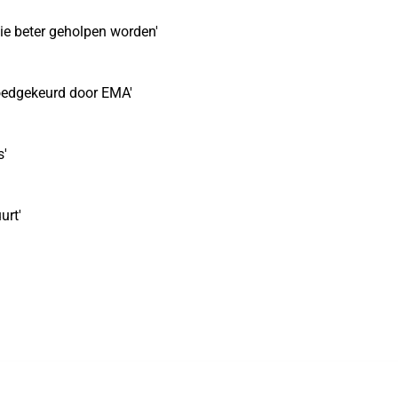
ie beter geholpen worden'
oedgekeurd door EMA'
s'
urt'