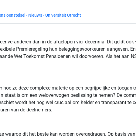
ioenstelsel - Nieuws - Universiteit Utrecht
er veranderen dan in de afgelopen vier decennia. Dit geldt óó
Flexibele Premieregeling hun beleggingsvoorkeuren aangeven. En 
ande Wet Toekomst Pensioenen wil doorvoeren. Als het aan NSC 
r hoe ze deze complexe materie op een begrijpelijke en toegan
 in staat is om een weloverwogen beslissing te nemen? De comm
erschiet wordt het nog wel cruciaal om helder en transparant 
uren van de deelnemers.
jze waarop dit het beste kan worden overgedragen. Op basis van