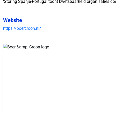
'Storing Spanje-Portugal toont kwetsbaarheid organisaties doo
Website
https://boercroon.nl/