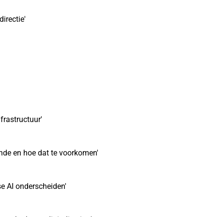
irectie'
frastructuur'
nde en hoe dat te voorkomen'
se AI onderscheiden'