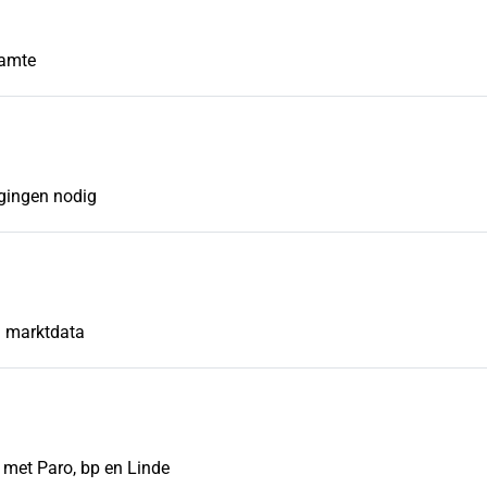
aamte
igingen nodig
n marktdata
met Paro, bp en Linde