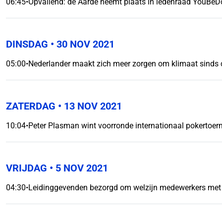
06:45
•
Opvallend: de Aarde neemt plaats in ledenraad YouBeD
DINSDAG
• 30 NOV 2021
05:00
•
Nederlander maakt zich meer zorgen om klimaat sinds
ZATERDAG
• 13 NOV 2021
10:04
•
Peter Plasman wint voorronde internationaal pokertoe
VRIJDAG
• 5 NOV 2021
04:30
•
Leidinggevenden bezorgd om welzijn medewerkers met