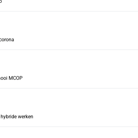
o
 corona
rnooi MCOP
 hybride werken