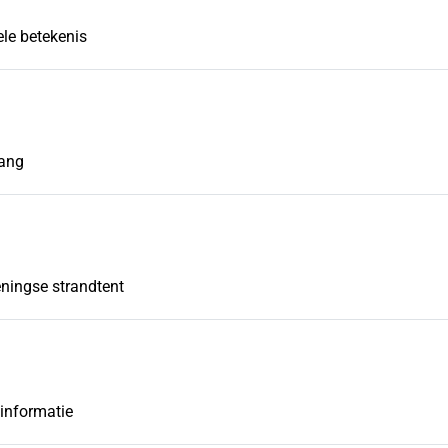
ele betekenis
gang
eningse strandtent
sinformatie