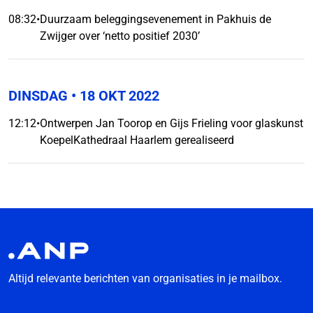
08:32
•
Duurzaam beleggingsevenement in Pakhuis de
Zwijger over ‘netto positief 2030’
DINSDAG
• 18 OKT 2022
12:12
•
Ontwerpen Jan Toorop en Gijs Frieling voor glaskunst
KoepelKathedraal Haarlem gerealiseerd
Altijd relevante berichten van organisaties in je mailbox.